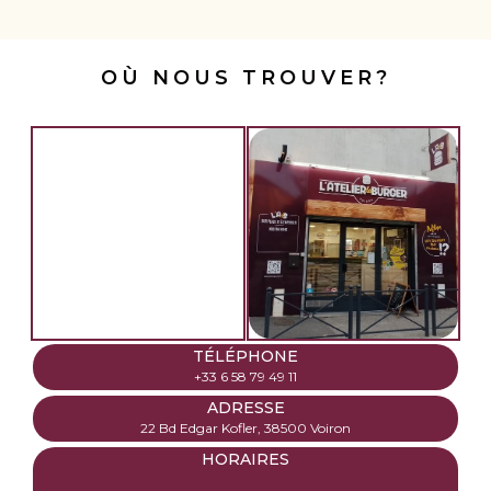
OÙ NOUS TROUVER?
TÉLÉPHONE
+33 6 58 79 49 11
ADRESSE
22 Bd Edgar Kofler, 38500 Voiron
HORAIRES